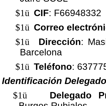
$1
ü
CIF
: F66948332
$1
ü
Correo electrón
$1
ü
Dirección
: Ma
Barcelona
$1
ü
Teléfono
: 63777
Identificación Delegad
$1
ü
Delegado P
Burgos Rubiales