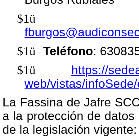
$1
ü
fburgos@audiconsec
$1
ü
Teléfono
: 63083
$1
ü
https://sede
web/vistas/infoSede/
La Fassina de Jafre SCCL
a la protección de datos
de la legislación vigente: